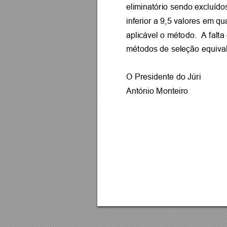
eliminatório sendo excl
uído
inferior a 9,5 valo
res em qu
aplicável o méto
do.  A falta
métodos de seleção equi
va
O Presidente do 
Júri 
António Monteiro