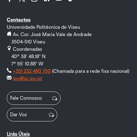
Facebook
Twitter
Instagram
LinkedIn
YouTube
Follow
Contactos
Universidade Politécnica de Viseu
Av. Cor. José Maria Vale de Andrade
3504-510 Viseu
Coordenadas
40º 38' 48.18" N
7º 55' 10.88" W
+351 232 480 700
(Chamada para a rede fixa nacional)
ipv@sc.ipv.pt
Fale Connosco
Dar Voz
Links Úteis