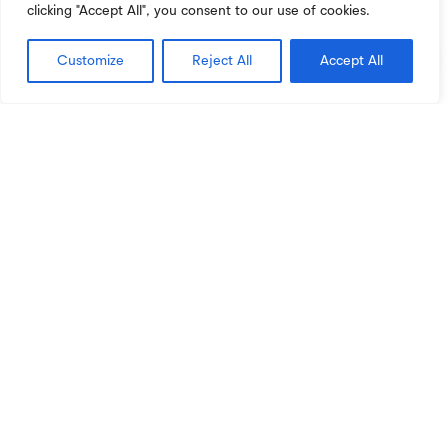
clicking "Accept All", you consent to our use of cookies.
Coordenadora
Customize
Reject All
Accept All
Paula Alexandra Cruz da Silva Xavier (Professora
Doutora)
l
Núcleo de Diversidade e Igualdade (NuDI)

paulaxavier@esev.ipv.pt