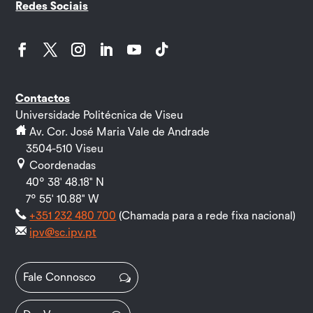
Redes Sociais
Facebook
Twitter
Instagram
LinkedIn
YouTube
Follow
Contactos
Universidade Politécnica de Viseu
Av. Cor. José Maria Vale de Andrade
3504-510 Viseu
Coordenadas
40º 38' 48.18" N
7º 55' 10.88" W
+351 232 480 700
(Chamada para a rede fixa nacional)
ipv@sc.ipv.pt
Fale Connosco