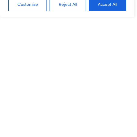
Customize
Reject All
Accept All
Quanto custa?
Existem Bolsas de Estudo?
Até quando posso usufruir do Estatuto?
Consulta o DL 36/2014