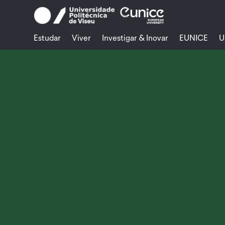
Skip
to
content
Estudar
Viver
Investigar & Inovar
EUNICE
U