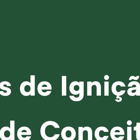
s de Igniç
 de Concei