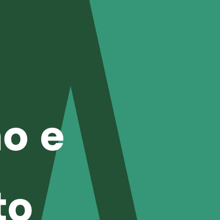
ão e
to