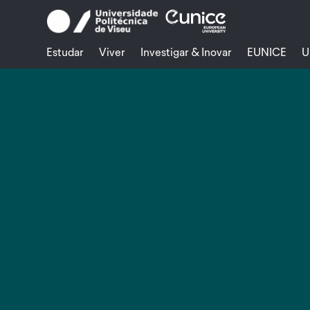
Skip
to
content
Estudar
Viver
Investigar & Inovar
EUNICE
U