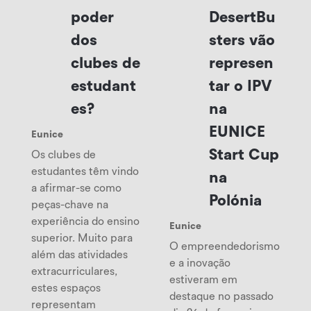
poder
DesertBu
dos
sters vão
clubes de
represen
estudant
tar o IPV
es?
na
EUNICE
Eunice
Start Cup
Os clubes de
estudantes têm vindo
na
a afirmar-se como
Polónia
peças-chave na
experiência do ensino
Eunice
superior. Muito para
O empreendedorismo
além das atividades
e a inovação
extracurriculares,
estiveram em
estes espaços
destaque no passado
representam