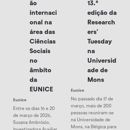
ão
13.ª
internaci
edição da
onal na
Research
área das
ers’
Ciências
Tuesday
Sociais
na
no
Universid
âmbito
ade de
da
Mons
EUNICE
Eunice
No passado dia 17 de
Eunice
março, mais de 200
Entre os dias 16 e 20
pessoas reuniram-se
de março de 2026,
na Universidade de
Susana Ambrósio,
Mons, na Bélgica para
Investigadora Auxiliar