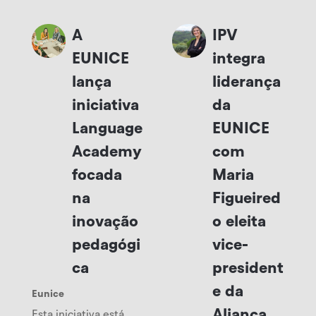
A
IPV
EUNICE
integra
lança
liderança
iniciativa
da
Language
EUNICE
Academy
com
focada
Maria
na
Figueired
inovação
o eleita
pedagógi
vice-
ca
president
e da
Eunice
Aliança
Esta iniciativa está