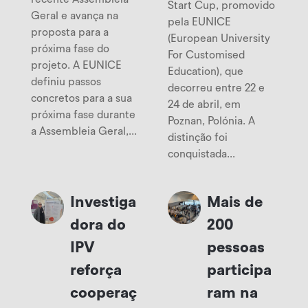
Start Cup, promovido
Geral e avança na
pela EUNICE
proposta para a
(European University
próxima fase do
For Customised
projeto. A EUNICE
Education), que
definiu passos
decorreu entre 22 e
concretos para a sua
24 de abril, em
próxima fase durante
Poznan, Polónia. A
a Assembleia Geral,...
distinção foi
conquistada...
Investiga
Mais de
dora do
200
IPV
pessoas
reforça
participa
cooperaç
ram na