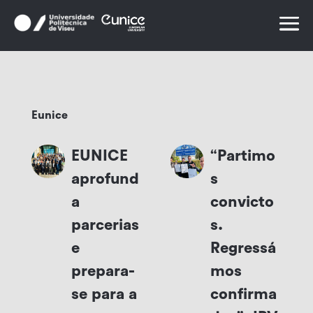
Skip
to
content
Eunice
EUNICE
“Partimo
aprofund
s
a
convicto
parcerias
s.
e
Regressá
prepara-
mos
se para a
confirma