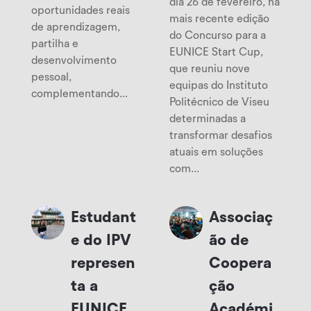
dia 26 de fevereiro, na
oportunidades reais
mais recente edição
de aprendizagem,
do Concurso para a
partilha e
EUNICE Start Cup,
desenvolvimento
que reuniu nove
pessoal,
equipas do Instituto
complementando...
Politécnico de Viseu
determinadas a
transformar desafios
atuais em soluções
com...
Estudant
Associaç
e do IPV
ão de
represen
Coopera
ta a
ção
EUNICE
Académi