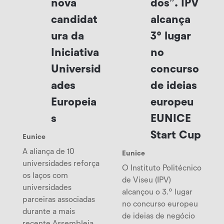
nova
dos”. IPV
candidat
alcança
ura da
3º lugar
Iniciativa
no
Universid
concurso
ades
de ideias
Europeia
europeu
s
EUNICE
Start Cup
Eunice
A aliança de 10
Eunice
universidades reforça
O Instituto Politécnico
os laços com
de Viseu (IPV)
universidades
alcançou o 3.º lugar
parceiras associadas
no concurso europeu
durante a mais
de ideias de negócio
recente Assembleia