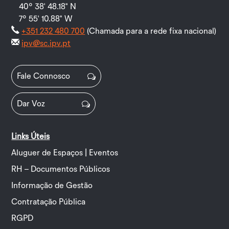
40º 38' 48.18" N
7º 55' 10.88" W
+351 232 480 700
(Chamada para a rede fixa nacional)
ipv@sc.ipv.pt
Fale Connosco
Dar Voz
Links Úteis
Aluguer de Espaços | Eventos
RH – Documentos Públicos
Informação de Gestão
Contratação Pública
RGPD