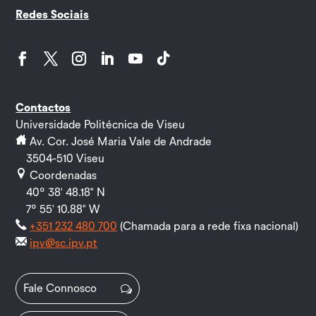
Redes Sociais
Facebook
Twitter
Instagram
LinkedIn
YouTube
Follow
Contactos
Universidade Politécnica de Viseu
Av. Cor. José Maria Vale de Andrade
3504-510 Viseu
Coordenadas
40º 38' 48.18" N
7º 55' 10.88" W
+351 232 480 700
(Chamada para a rede fixa nacional)
ipv@sc.ipv.pt
Fale Connosco