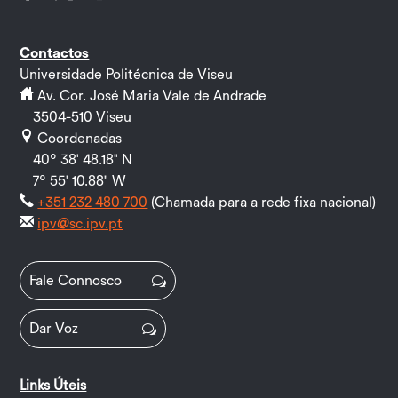
Facebook
Twitter
Instagram
LinkedIn
YouTube
Follow
Contactos
Universidade Politécnica de Viseu
Av. Cor. José Maria Vale de Andrade
3504-510 Viseu
Coordenadas
40º 38' 48.18" N
7º 55' 10.88" W
+351 232 480 700
(Chamada para a rede fixa nacional)
ipv@sc.ipv.pt
Fale Connosco
Dar Voz
Links Úteis