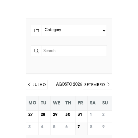
AGOSTO 2026
JULHO
SETEMBRO
MO
TU
WE
TH
FR
SA
SU
27
28
29
30
31
1
2
3
4
5
6
7
8
9