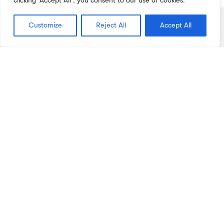
clicking "Accept All", you consent to our use of cookies.
Customize
Reject All
Accept All
Pareceres /
Recomendações
Conselho Nacional de Educação (CNE)
Recomendação sobre a condição estudantil no
Ensino Superior
Parecer n.º 42019 Parecer sobre a aplicação da Lei
n.º 62-2007 RJIES