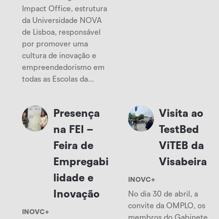
Impact Office, estrutura
da Universidade NOVA
de Lisboa, responsável
por promover uma
cultura de inovação e
empreendedorismo em
todas as Escolas da...
Presença
Visita ao
na FEI –
TestBed
Feira de
ViTEB da
Empregabi
Visabeira
lidade e
INOVC+
Inovação
No dia 30 de abril, a
convite da OMPLO, os
INOVC+
membros do Gabinete