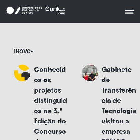
Skip
to
content
INOVC+
Conhecid
Gabinete
os os
de
projetos
Transferên
distinguid
cia de
os na 3.ª
Tecnologia
Edição do
visitou a
Concurso
empresa