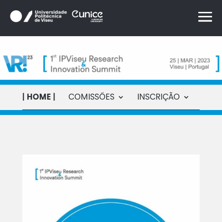
Skip
to
content
| HOME |
COMISSÕES
INSCRIÇÃO
PRO