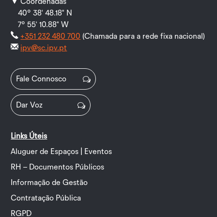
Coordenadas
40º 38' 48.18" N
7º 55' 10.88" W
+351 232 480 700
(Chamada para a rede fixa nacional)
ipv@sc.ipv.pt
Fale Connosco
Dar Voz
Links Úteis
Aluguer de Espaços | Eventos
RH – Documentos Públicos
Informação de Gestão
Contratação Pública
RGPD