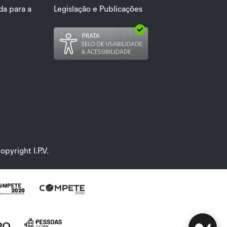
a para a
Legislação e Publicações
opyright I.P.V.