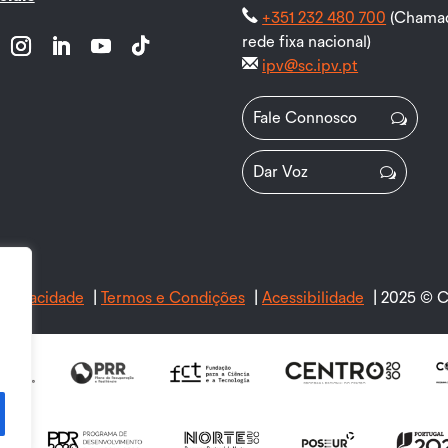
+351 232 480 700
(Chamad
rede fixa nacional)
ipv@sc.ipv.pt
ter
Instagram
LinkedIn
YouTube
Follow
Fale Connosco
Dar Voz
e Privacidade
|
Termos e Condições
|
Acessibilidade
| 2025 © C