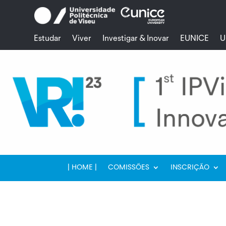
Skip
to
content
Estudar
Viver
Investigar & Inovar
EUNICE
U
| HOME |
COMISSÕES
INSCRIÇÃO