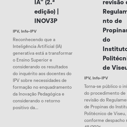
IA” (2.ª
revisão 
edição) |
Regula
INOV3P
nto de
Propina
IPV
,
Info-IPV
do
Reconhecendo que a
Inteligência Artificial (IA)
Institut
generativa está a transformar
Politécn
o Ensino Superior e
considerando os resultados
de Vise
do inquérito aos docentes do
IPV
,
Info-IPV
IPV sobre necessidades de
Torna-se público o in
formação no enquadramento
do procedimento de
da Inovação Pedagógica e
revisão do Regulame
considerando o retorno
de Propinas do Instit
positivo da...
Politécnico de Viseu,
conforme despacho 