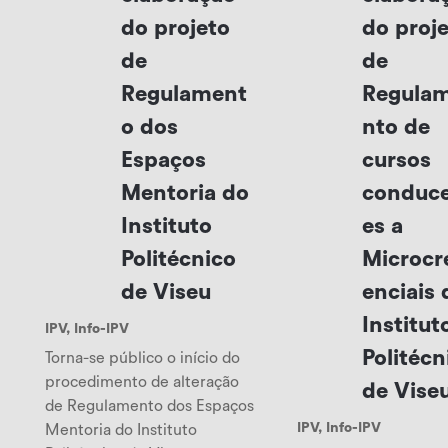
do projeto
do proj
de
de
Regulament
Regula
o dos
nto de
Espaços
cursos
Mentoria do
conduc
Instituto
es a
Politécnico
Microcr
de Viseu
enciais 
Institut
IPV
,
Info-IPV
Politécn
Torna-se público o início do
procedimento de alteração
de Vise
de Regulamento dos Espaços
IPV
,
Info-IPV
Mentoria do Instituto