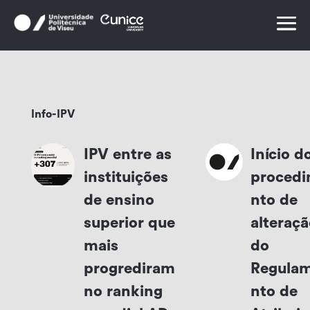
Skip
to
content
Info-IPV
IPV entre as
Início d
instituições
proced
de ensino
nto de
superior que
alteraçã
mais
do
progrediram
Regula
no ranking
nto de