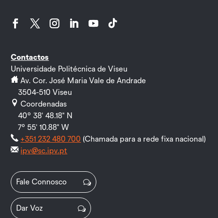
Facebook
Twitter
Instagram
LinkedIn
YouTube
Follow
Contactos
Universidade Politécnica de Viseu
Av. Cor. José Maria Vale de Andrade
3504-510 Viseu
Coordenadas
40º 38' 48.18" N
7º 55' 10.88" W
+351 232 480 700
(Chamada para a rede fixa nacional)
ipv@sc.ipv.pt
Fale Connosco
Dar Voz