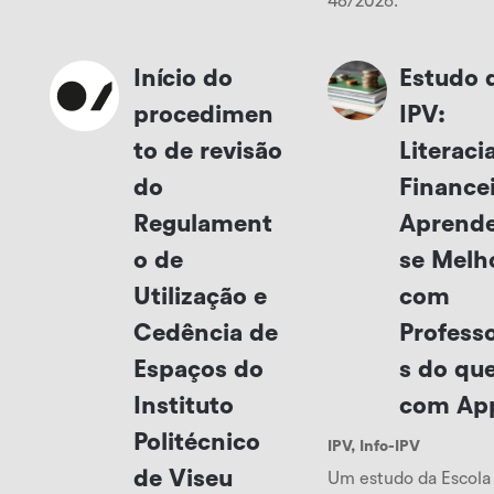
48/2026.
Início do
Estudo 
procedimen
IPV:
to de revisão
Literaci
do
Finance
Regulament
Aprend
o de
se Melh
Utilização e
com
Cedência de
Profess
Espaços do
s do qu
Instituto
com Ap
Politécnico
IPV
,
Info-IPV
de Viseu
Um estudo da Escola