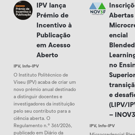
IPV lança
Inscriçõ
Prémio de
Abertas 
Incentivo à
Microcr
Publicação
encial
em Acesso
Blended
Aberto
Learnin
no Ensi
IPV
,
Info-IPV
Superior
O Instituto Politécnico de
Viseu (IPV) acaba de criar um
transiç
novo prémio anual destinado
e desafi
a distinguir docentes e
investigadores da instituição
(LIPV/I
pelo seu contributo para a
– INOV3
ciência aberta. O
Regulamento n.º 361/2026,
IPV
,
Info-IPV
publicado em Diário da
Microcredencial Ble