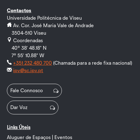
Contactos
Universidade Politécnica de Viseu
Av. Cor. José Maria Vale de Andrade
3504-510 Viseu
Coordenadas
40º 38' 48.18" N
7º 55' 10.88" W
+351 232 480 700
(Chamada para a rede fixa nacional)
ipv@sc.ipv.pt
Fale Connosco
Dar Voz
Links Úteis
Aluguer de Espaços | Eventos