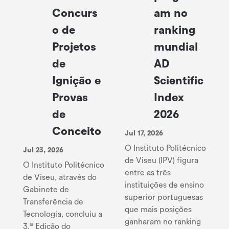
Concurs
am no
o de
ranking
Projetos
mundial
de
AD
Ignição e
Scientific
Provas
Index
de
2026
Conceito
Jul 17, 2026
O Instituto Politécnico
Jul 23, 2026
de Viseu (IPV) figura
O Instituto Politécnico
entre as três
de Viseu, através do
instituições de ensino
Gabinete de
superior portuguesas
Transferência de
que mais posições
Tecnologia, concluiu a
ganharam no ranking
3.ª Edição do