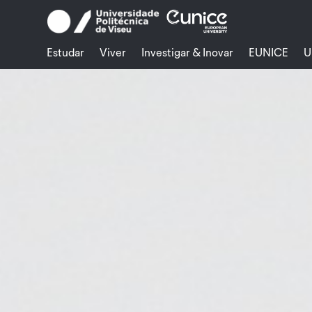
Skip
to
content
Estudar
Viver
Investigar & Inovar
EUNICE
U