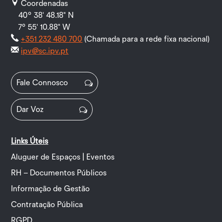
Coordenadas
40º 38' 48.18" N
7º 55' 10.88" W
+351 232 480 700
(Chamada para a rede fixa nacional)
ipv@sc.ipv.pt
Fale Connosco
Dar Voz
Links Úteis
Aluguer de Espaços | Eventos
RH – Documentos Públicos
Informação de Gestão
Contratação Pública
RGPD