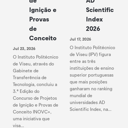
de
AD
Ignição e
Scientific
Provas
Index
de
2026
Conceito
Jul 17, 2026
O Instituto Politécnico
Jul 23, 2026
de Viseu (IPV) figura
O Instituto Politécnico
entre as três
de Viseu, através do
instituições de ensino
Gabinete de
superior portuguesas
Transferência de
que mais posições
Tecnologia, concluiu a
ganharam no ranking
3.ª Edição do
mundial de
Concurso de Projetos
universidades AD
de Ignição e Provas de
Scientific Index, na...
Conceito INOVC+,
uma iniciativa que
visa...