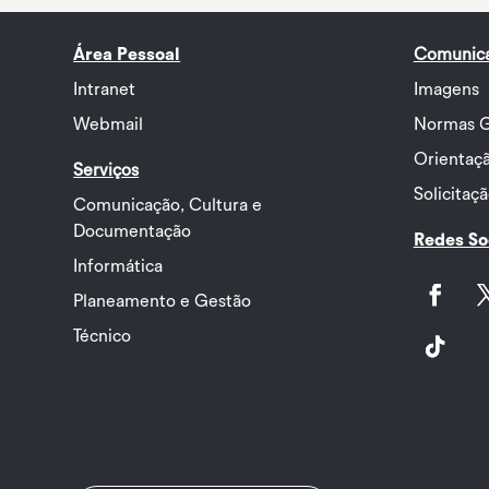
Área Pessoal
Comunic
Intranet
Imagens
Webmail
Normas G
Orientaçã
Serviços
Solicitaç
Comunicação, Cultura e
Documentação
Redes So
Informática
Planeamento e Gestão
Facebook
Twi
Técnico
Follow