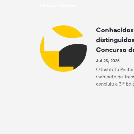
Outras Notícias
Conhecidos 
distinguidos
Concurso de
Ignição e P
Jul 23, 2026
O Instituto Polité
Gabinete de Trans
concluiu a 3.ª Ed
de Ignição e Pro
uma iniciativa que 