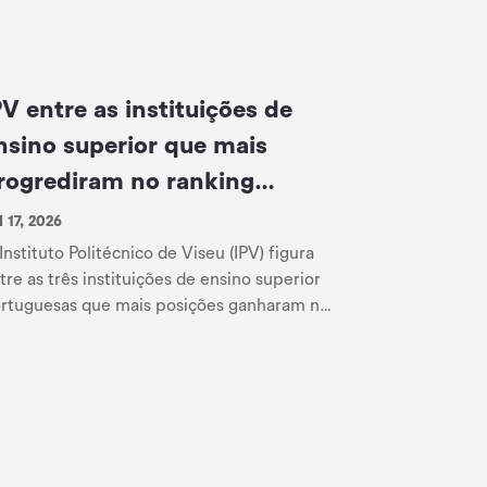
PV entre as instituições de
nsino superior que mais
rogrediram no ranking
undial AD Scientific Index
l 17, 2026
026
Instituto Politécnico de Viseu (IPV) figura
tre as três instituições de ensino superior
rtuguesas que mais posições ganharam no
nking mundial de universidades AD
ientific Index, na...