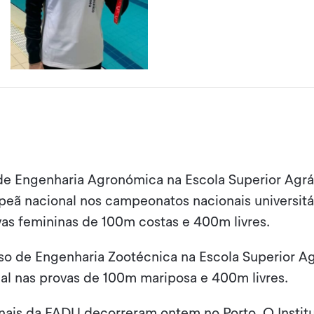
de Engenharia Agronómica na Escola Superior Agrá
eã nacional nos campeonatos nacionais universitá
ovas femininas de 100m costas e 400m livres.
rso de Engenharia Zootécnica na Escola Superior Ag
al nas provas de 100m mariposa e 400m livres.
ais da FADU decorreram ontem no Porto. O Institu