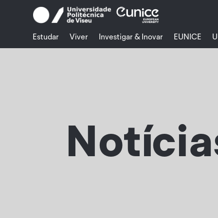
Skip
to
content
Estudar
Viver
Investigar & Inovar
EUNICE
U
Notícia