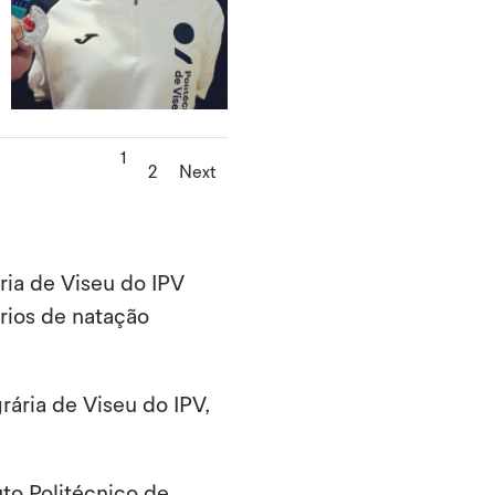
1
2
Next
ria de Viseu do IPV
rios de natação
rária de Viseu do IPV,
to Politécnico de