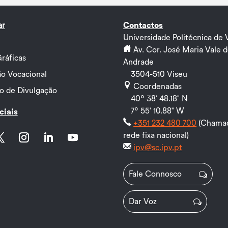
ar
Contactos
Universidade Politécnica de 
Av. Cor. José Maria Vale 
ráficas
Andrade
o Vocacional
3504-510 Viseu
Coordenadas
ão de Divulgação
40º 38' 48.18" N
7º 55' 10.88" W
ciais
+351 232 480 700
(Chamad
rede fixa nacional)
ipv@sc.ipv.pt
tter
Instagram
LinkedIn
YouTube
Fale Connosco
Dar Voz