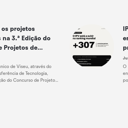
os projetos
I
 na 3.ª Edição do
e
 Projetos de
p
rovas de Conceito
m
Ju
2
cnico de Viseu, através do
O 
ferência de Tecnologia,
en
ição do Concurso de Projetos
po
vas de Conceito INOVC+,
ra
visa...
Sc