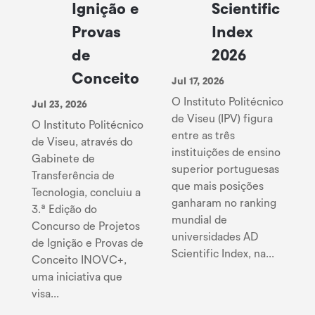
Ignição e
Scientific
Provas
Index
de
2026
Conceito
Jul 17, 2026
O Instituto Politécnico
Jul 23, 2026
de Viseu (IPV) figura
O Instituto Politécnico
entre as três
de Viseu, através do
instituições de ensino
Gabinete de
superior portuguesas
Transferência de
que mais posições
Tecnologia, concluiu a
ganharam no ranking
3.ª Edição do
mundial de
Concurso de Projetos
universidades AD
de Ignição e Provas de
Scientific Index, na...
Conceito INOVC+,
uma iniciativa que
visa...