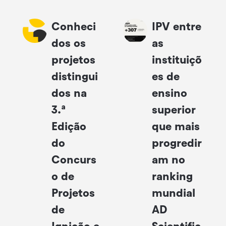
Conheci
IPV entre
dos os
as
projetos
instituiçõ
distingui
es de
dos na
ensino
3.ª
superior
Edição
que mais
do
progredir
Concurs
am no
o de
ranking
Projetos
mundial
de
AD