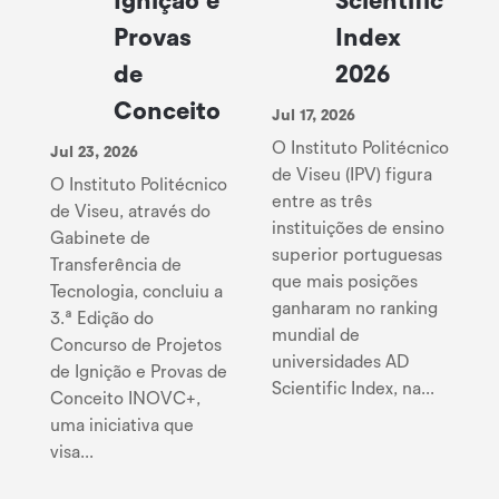
Ignição e
Scientific
Provas
Index
de
2026
Conceito
Jul 17, 2026
O Instituto Politécnico
Jul 23, 2026
de Viseu (IPV) figura
O Instituto Politécnico
entre as três
de Viseu, através do
instituições de ensino
Gabinete de
superior portuguesas
Transferência de
que mais posições
Tecnologia, concluiu a
ganharam no ranking
3.ª Edição do
mundial de
Concurso de Projetos
universidades AD
de Ignição e Provas de
Scientific Index, na...
Conceito INOVC+,
uma iniciativa que
visa...